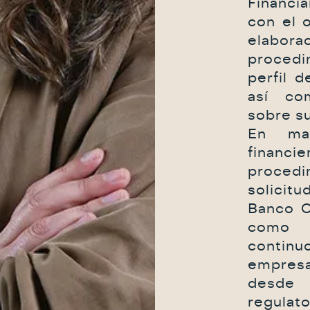
Financi
con el o
elabora
procedi
perfil d
así co
sobre s
En mat
financi
proce
solicit
Banco C
como 
continu
empres
desde
regulat