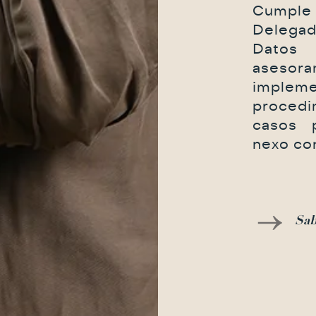
Cumple
Delega
Datos 
ases
impleme
procedi
casos 
nexo con
Sab