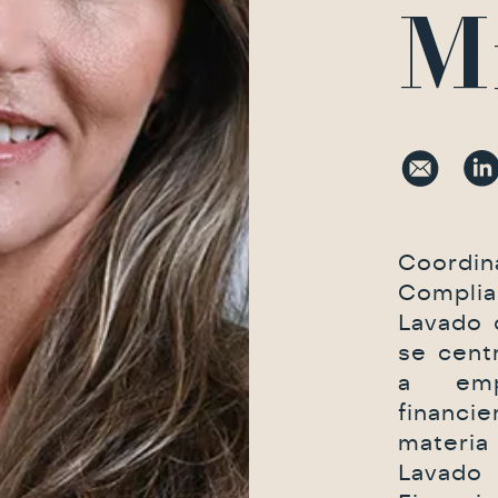
Mi
Coord
Compli
Lavado 
se cent
a emp
financi
materi
Lava