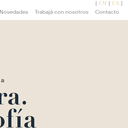
|
EN
|
ES
|
Novedades
Trabajá con nosotros
Contacto
da
ra.
fía